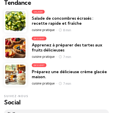
Tendance
SALADE
Salade de concombres écrasés :
recette rapide et fraîche
Posted
8 min
cuisine pratique
DESSERT
Apprenez à préparer des tartes aux
fruits délicieuses
Posted
7 min
cuisine pratique
DESSERT
Préparez une délicieuse crème glacée
maison.
Posted
7 min
cuisine pratique
SUIVEZ-NOUS
Social