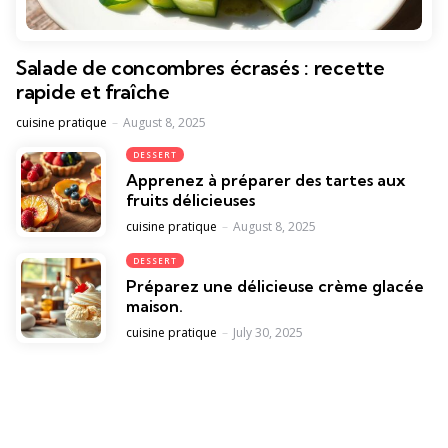
Salade de concombres écrasés : recette
rapide et fraîche
Posted
cuisine pratique
August 8, 2025
DESSERT
Apprenez à préparer des tartes aux
fruits délicieuses
Posted
cuisine pratique
August 8, 2025
DESSERT
Préparez une délicieuse crème glacée
maison.
Posted
cuisine pratique
July 30, 2025