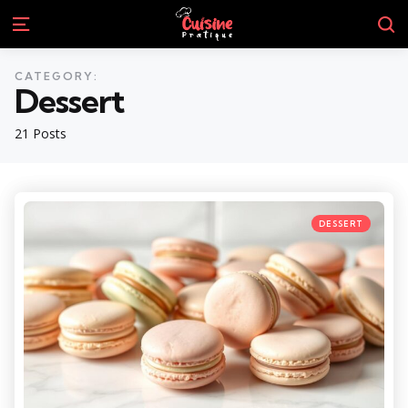
S
Menu
CATEGORY:
Dessert
21 Posts
Categories
Posted
DESSERT
in