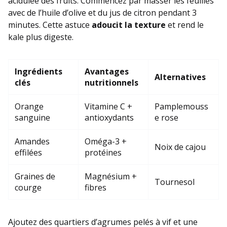
acidulée des fruits. Commencez par masser les feuilles
avec de l’huile d’olive et du jus de citron pendant 3
minutes. Cette astuce
adoucit la texture
et rend le
kale plus digeste.
Ingrédients
Avantages
Alternatives
clés
nutritionnels
Orange
Vitamine C +
Pamplemouss
sanguine
antioxydants
e rose
Amandes
Oméga-3 +
Noix de cajou
effilées
protéines
Graines de
Magnésium +
Tournesol
courge
fibres
Ajoutez des quartiers d’agrumes pelés à vif et une