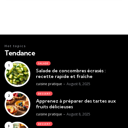
Hot topics
Tendance
SALADE
Salade de concombres écrasés :
recette rapide et fraîche
Posted
cuisine pratique
August 8, 2025
DESSERT
Apprenez à préparer des tartes aux
fruits délicieuses
Posted
cuisine pratique
August 8, 2025
DESSERT