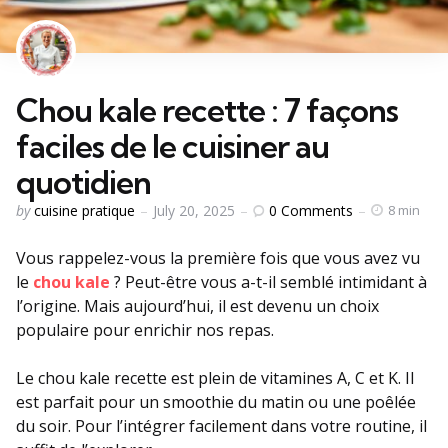
Chou kale recette : 7 façons
faciles de le cuisiner au
quotidien
Posted
0
Comments
by
cuisine pratique
July 20, 2025
8 min
by
Vous rappelez-vous la première fois que vous avez vu
le
chou kale
? Peut-être vous a-t-il semblé intimidant à
l’origine. Mais aujourd’hui, il est devenu un choix
populaire pour enrichir nos repas.
Le chou kale recette est plein de vitamines A, C et K. Il
est parfait pour un smoothie du matin ou une poêlée
du soir. Pour l’intégrer facilement dans votre routine, il