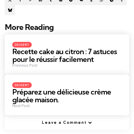
More Reading
Post
navigation
Posted
DESSERT
in
Recette cake au citron : 7 astuces
pour le réussir facilement
Previous Post
Posted
DESSERT
in
Préparez une délicieuse crème
glacée maison.
Next Post
Leave a Comment