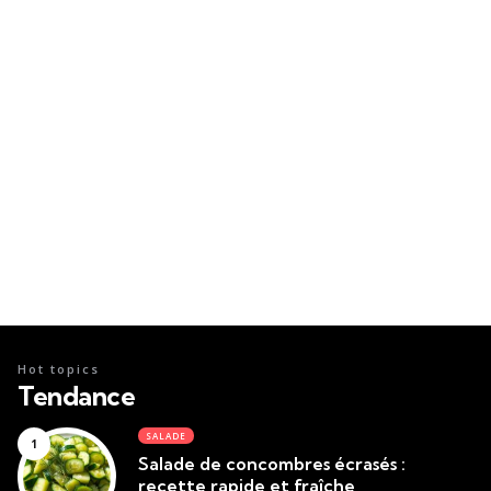
Hot topics
Tendance
SALADE
Salade de concombres écrasés :
recette rapide et fraîche