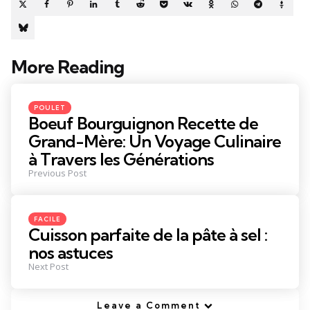
More Reading
Post
navigation
Posted
POULET
in
Boeuf Bourguignon Recette de
Grand-Mère: Un Voyage Culinaire
à Travers les Générations
Previous Post
Posted
FACILE
in
Cuisson parfaite de la pâte à sel :
nos astuces
Next Post
Leave a Comment