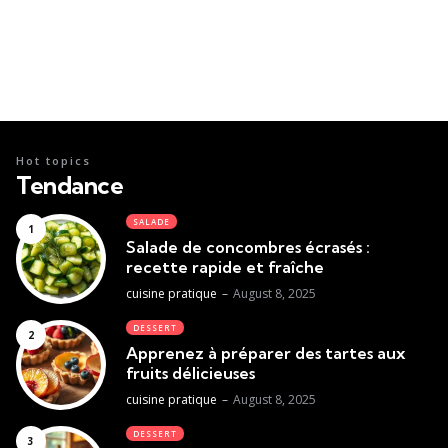
Hot topics
Tendance
SALADE
Salade de concombres écrasés :
recette rapide et fraîche
Posted
cuisine pratique
August 8, 2025
DESSERT
Apprenez à préparer des tartes aux
fruits délicieuses
Posted
cuisine pratique
August 8, 2025
DESSERT