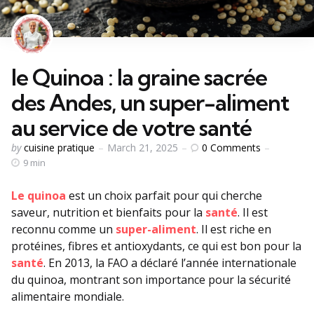
le Quinoa : la graine sacrée
des Andes, un super-aliment
au service de votre santé
Posted
0
Comments
by
cuisine pratique
March 21, 2025
by
9 min
Le quinoa
est un choix parfait pour qui cherche
saveur, nutrition et bienfaits pour la
santé
. Il est
reconnu comme un
super-aliment
. Il est riche en
protéines, fibres et antioxydants, ce qui est bon pour la
santé
. En 2013, la FAO a déclaré l’année internationale
du quinoa, montrant son importance pour la sécurité
alimentaire mondiale.