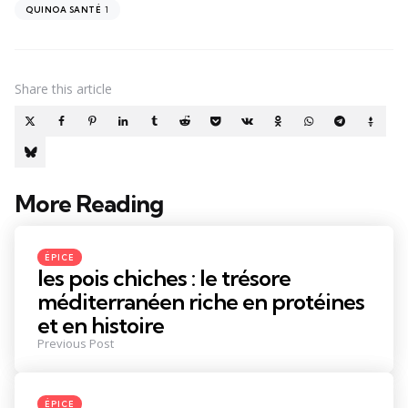
1
QUINOA SANTÉ
Share
this article
More Reading
Post
navigation
Posted
ÉPICE
in
les pois chiches : le trésore
méditerranéen riche en protéines
et en histoire
Previous Post
Posted
ÉPICE