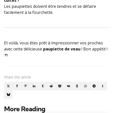
cuites ?
Les paupiettes doivent être tendres et se défaire
facilement à la fourchette.
Et voilà, vous êtes prêt à impressionner vos proches
avec cette délicieuse
paupiette de veau
! Bon appétit !
🍴
Share
this article
More Reading
Post