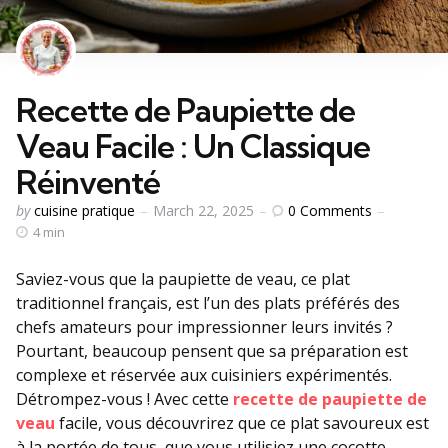
Recette de Paupiette de
Veau Facile : Un Classique
Réinventé
Posted
0
Comments
by
cuisine pratique
March 22, 2025
by
4 min
Saviez-vous que la paupiette de veau, ce plat
traditionnel français, est l’un des plats préférés des
chefs amateurs pour impressionner leurs invités ?
Pourtant, beaucoup pensent que sa préparation est
complexe et réservée aux cuisiniers expérimentés.
Détrompez-vous ! Avec cette
recette de paupiette de
veau
facile, vous découvrirez que ce plat savoureux est
à la portée de tous, que vous utilisiez une cocotte