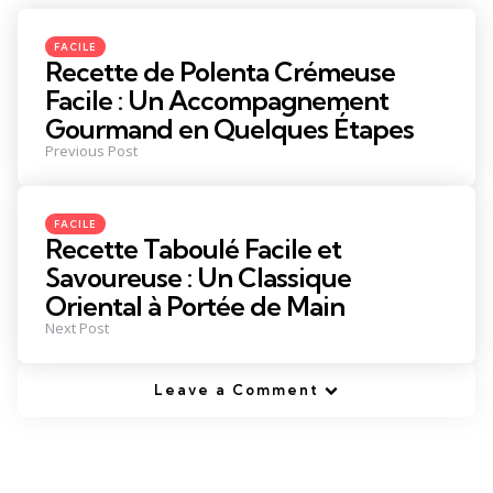
navigation
Posted
FACILE
in
Recette de Polenta Crémeuse
Facile : Un Accompagnement
Gourmand en Quelques Étapes
Previous Post
Posted
FACILE
in
Recette Taboulé Facile et
Savoureuse : Un Classique
Oriental à Portée de Main
Next Post
Leave a Comment