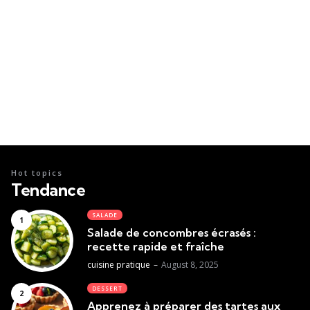
Hot topics
Tendance
SALADE
Salade de concombres écrasés :
recette rapide et fraîche
Posted
cuisine pratique
August 8, 2025
DESSERT
Apprenez à préparer des tartes aux