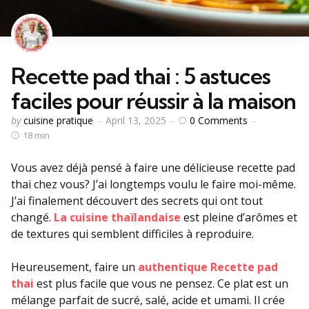
Recette pad thai : 5 astuces
faciles pour réussir à la maison
Posted
0
Comments
by
cuisine pratique
April 13, 2025
by
18 min
Vous avez déjà pensé à faire une délicieuse recette pad
thai chez vous? J’ai longtemps voulu le faire moi-même.
J’ai finalement découvert des secrets qui ont tout
changé.
La cuisine thaïlandaise
est pleine d’arômes et
de textures qui semblent difficiles à reproduire.
Heureusement, faire un
authentique Recette pad
thai
est plus facile que vous ne pensez. Ce plat est un
mélange parfait de sucré, salé, acide et umami. Il crée