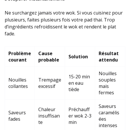
Ne surchargez jamais votre wok. Si vous cuisinez pour
plusieurs, faites plusieurs fois votre pad thai. Trop
d’ingrédients refroidissent le wok et rendent le plat
fade.
Problème
Cause
Résultat
Solution
courant
probable
attendu
Nouilles
15-20 min
Nouilles
Trempage
souples
en eau
collantes
excessif
mais
tiède
fermes
Saveurs
Chaleur
Préchauff
Saveurs
caramélis
insuffisan
er wok 2-3
fades
ées
te
min
intenses