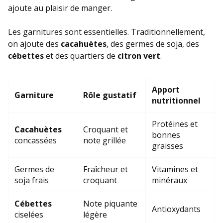
ajoute au plaisir de manger.
Les garnitures sont essentielles. Traditionnellement,
on ajoute des
cacahuètes
, des germes de soja, des
cébettes
et des quartiers de
citron vert
.
Apport
Garniture
Rôle gustatif
nutritionnel
Protéines et
Cacahuètes
Croquant et
bonnes
concassées
note grillée
graisses
Germes de
Fraîcheur et
Vitamines et
soja frais
croquant
minéraux
Cébettes
Note piquante
Antioxydants
ciselées
légère