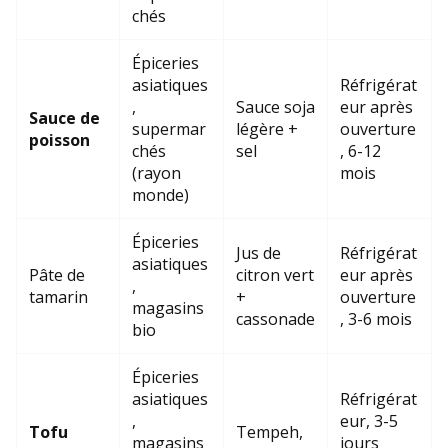
chés
Épiceries
asiatiques
Réfrigérat
,
Sauce soja
eur après
Sauce de
supermar
légère +
ouverture
poisson
chés
sel
, 6-12
(rayon
mois
monde)
Épiceries
Jus de
Réfrigérat
asiatiques
Pâte de
citron vert
eur après
,
tamarin
+
ouverture
magasins
cassonade
, 3-6 mois
bio
Épiceries
asiatiques
Réfrigérat
,
eur, 3-5
Tofu
Tempeh,
magasins
jours