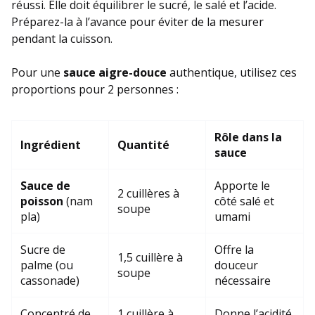
réussi. Elle doit équilibrer le sucré, le salé et l’acide.
Préparez-la à l’avance pour éviter de la mesurer
pendant la cuisson.
Pour une
sauce aigre-douce
authentique, utilisez ces
proportions pour 2 personnes :
Rôle dans la
Ingrédient
Quantité
sauce
Sauce de
Apporte le
2 cuillères à
poisson
(nam
côté salé et
soupe
pla)
umami
Sucre de
Offre la
1,5 cuillère à
palme (ou
douceur
soupe
cassonade)
nécessaire
Concentré de
1 cuillère à
Donne l’acidité