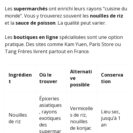
Les
supermarchés
ont enrichi leurs rayons “cuisine du
monde”. Vous y trouverez souvent les
nouilles de riz
et la
sauce de poisson
. La qualité peut varier.
Les
boutiques en ligne
spécialisées sont une option
pratique. Des sites comme Kam Yuen, Paris Store ou
Tang Frères livrent partout en France.
Alternati
Ingrédien
Où le
Conserva
ve
t
trouver
tion
possible
Épiceries
asiatiques
Vermicelle
, rayons
Lieu sec,
Nouilles
s de riz,
exotiques
jusqu’à 1
de riz
nouilles
des
an
de konjac
supermar